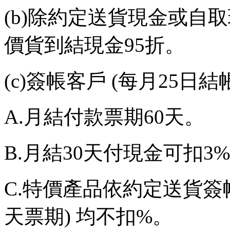
(b)
除約定送貨現金或自取
價貨到結現金
95
折。
(c)
簽帳客戶
(
每月
25
日結
A.
月結付款票期
60
天。
B.
月結
30
天付現金可扣
3%
C.
特價產品依約定送貨簽
天票期
)
均不扣
%
。