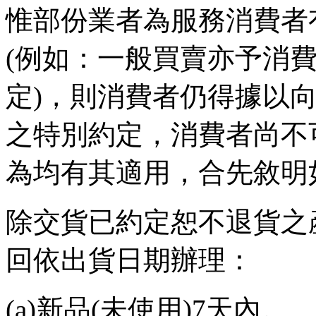
惟部份業者為服務消費者
(
例如：一般買賣亦予消
定
)
，則消費者仍得據以
之特別約定，消費者尚不
為均有其適用，合先敘明
除交貨已約定恕不退貨之
回依出貨日期辦理：
(a)
新品
(
未使用
)7
天內。