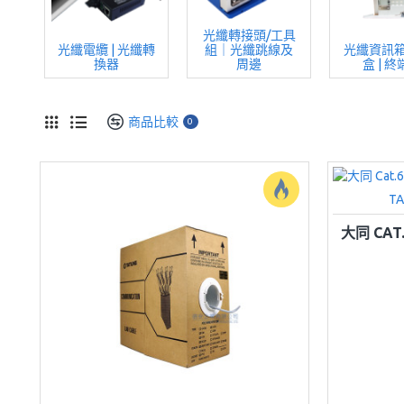
光纖轉接頭/工具
光纖電纜 | 光纖轉
組｜光纖跳線及
光纖資訊箱 
換器
周邊
盒 | 
商品比較
0
T
大同 CAT