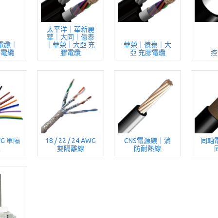
太平洋｜華新麗
華｜大同｜億泰
電纜｜
｜華榮｜大亞 充
華榮｜億泰｜大
持電纜
膠電纜
亞 充膠電纜
控
AWG 單隔
18 / 22 / 24 AWG
CNS電源線｜消
同軸
線
雙隔離線
防耐熱線