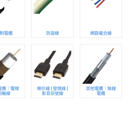
制電纜
防盜線
網路複合線
電纜｜電梯
喇叭線 | 發燒線 |
其他電纜｜無線
同軸線
影音訊號線
電纜