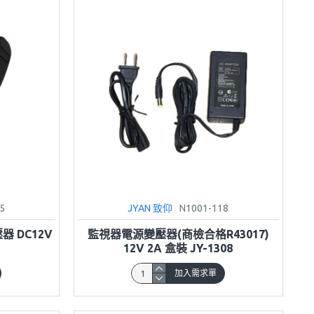
5
JYAN 致仰
N1001-118
器 DC12V
監視器電源變壓器(商檢合格R43017)
12V 2A 盒裝 JY-1308
加入需求單