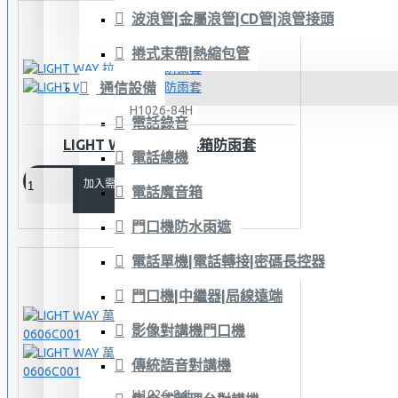
波浪管|金屬浪管|CD管|浪管接頭
捲式束帶|熱縮包管
通信設備
H1026-84H
電話錄音
LIGHT WAY 拉桿工具箱防雨套
電話總機
加入需求單
電話魔音箱
門口機防水雨遮
電話單機|電話轉接|密碼長控器
門口機|中繼器|局線遠端
影像對講機門口機
傳統語音對講機
H1026-84I