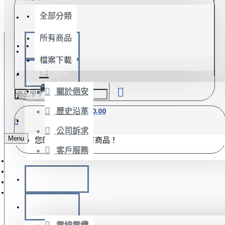
全部分類
MENU
所有商品
會員登入
最新消息
會員註冊
檔案下載
關於俋安
會員登入
會員註冊
關於俋安
FACEBOOK
歷史沿革
0 件商品 - $0.00
LINE@
公司訴求
Menu
您的需求單內沒有商品！
客戶服務
俋安小學堂
產品目錄