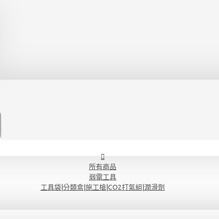
所有商品
弱電工具
工具袋|分類盒|施工槍|CO2打氣組|潤滑劑