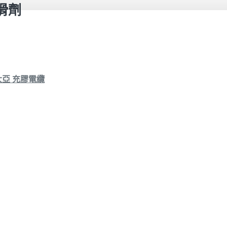
滑劑
亞 充膠電纜