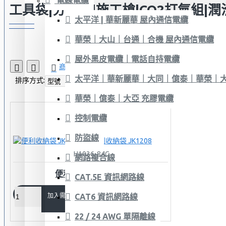
電線電纜
工具袋|分類盒|施工槍|CO2打氣組|潤
太平洋 | 華新麗華 屋內通信電纜
華榮｜大山｜台通｜合機 屋內通信電纜
屋外黑皮電纜｜電話自持電纜
商品比較
0
太平洋｜華新麗華｜大同｜億泰｜華榮｜大
排序方式:
顯示:
華榮｜億泰｜大亞 充膠電纜
控制電纜
防盜線
H1026-84C
網路複合線
便利收納袋 JK1208
CAT.5E 資訊網路線
加入需求單
CAT6 資訊網路線
22 / 24 AWG 單隔離線