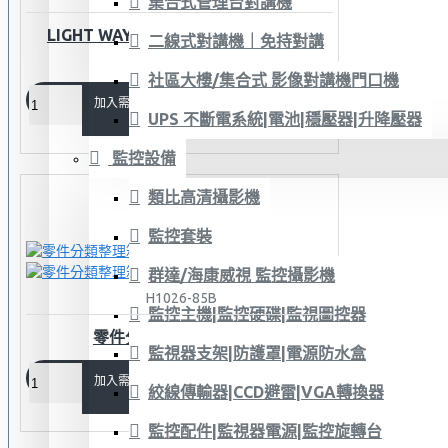
集合式管理台對講機
LIGHT WAY 萬用型零件收納筒附抽繩
二線式對講機｜免持對講
0606C001
社區大樓/集合式 影像對講機門口機
加入需求單
UPS 不斷電系統|電池|穩壓器|升降壓器
監控設備
類比高清攝影機
監控套裝
群達/海康威視 監控攝影機
H1026-85B
監控主機|監控硬碟|監視圖控器
零件分類整理箱 BOX-99
監視器支架|防護罩|電源防水盒
加入需求單
絞線傳輸器|CCD避雷|VGA轉換器
監控配件|監視器電源|監控旋轉台