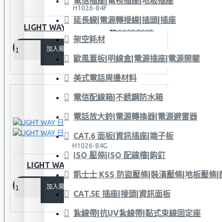
電信插座|電視插座|地板插座
H1026-84F
延長線|電源轉接線|插頭|插座
LIGHT WAY 日式工具插袋 0605C003
架空耗材
加入需求單
歐風蓋板|明線盒|電源插座|電源開關
美式電話周邊材料
電信配線箱|不銹鋼防水箱
電話放大鈴|電源轉換器|電源避雷器
CAT.6 面板|資訊插座|端子板
H1026-84G
ISO 壓條|ISO 配線槽|鉤釘
LIGHT WAY 日式工具袋方型（2L）
凱士士 KSS 防盜壓條|裝潢壓條|地板壓條
加入需求單
CAT.5E 插座|接頭|資訊面板
紮線帶|抗UV紮線帶|黏式束線固定座