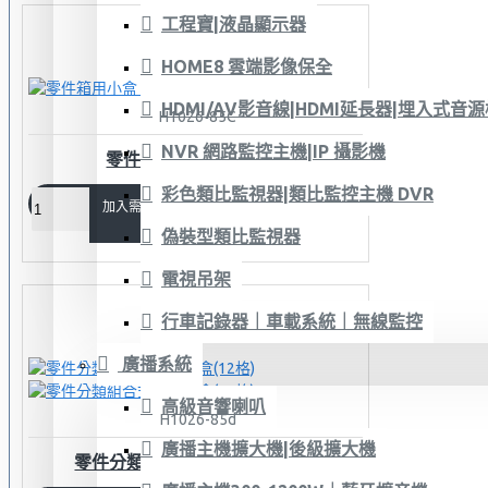
工程寶|液晶顯示器
HOME8 雲端影像保全
HDMI/AV影音線|HDMI延長器|埋入式音
H1026-85C
NVR 網路監控主機|IP 攝影機
零件箱用小盒 PSB-318
彩色類比監視器|類比監控主機 DVR
加入需求單
偽裝型類比監視器
電視吊架
行車記錄器｜車載系統｜無線監控
廣播系統
高級音響喇叭
H1026-85d
廣播主機擴大機|後級擴大機
零件分類組合式收納提盒(12格)