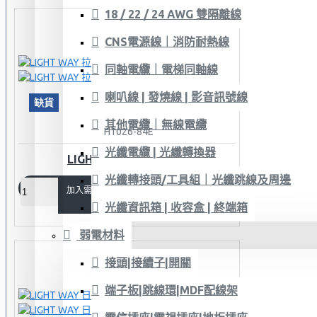
18 / 22 / 24 AWG 雙隔離線
CNS電源線｜消防耐熱線
同軸電纜｜電梯同軸線
喇叭線 | 發燒線 | 影音訊號線
缺貨
其他電纜｜無線電纜
H1026-84E
光纖電纜 | 光纖轉換器
LIGHT WAY 拉桿工具箱
光纖轉接頭/工具組｜光纖跳線及周邊
加入需求單
光纖資訊箱 | 收容盒 | 終端箱
弱電材料
接頭|接續子|開關
端子板|跳線環|MDF配線架