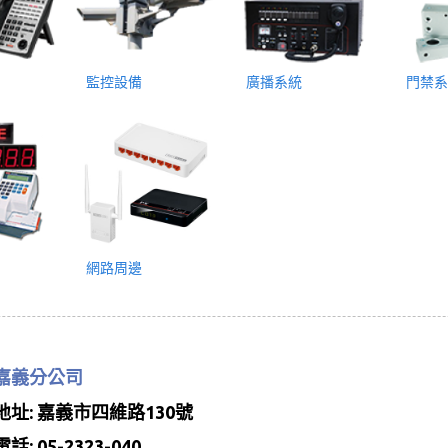
監控設備
廣播系統
門禁系
網路周邊
嘉義分公司
地址: 嘉義市四維路130號
電話: 05-2323-040