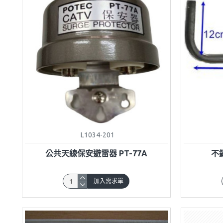
L1034-201
公共天線保安避雷器 PT-77A
不
加入需求單