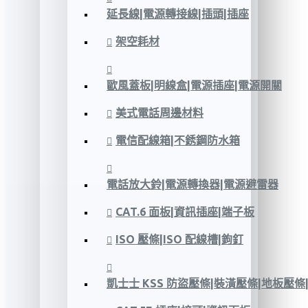
延長線|電源轉接線|插頭|插座
架空耗材
歐風蓋板|明線盒|電源插座|電源開關
美式電話周邊材料
電信配線箱|不銹鋼防水箱
電話放大鈴|電源轉換器|電源避雷器
CAT.6 面板|資訊插座|端子板
ISO 壓條|ISO 配線槽|鉤釘
凱士士 KSS 防盜壓條|裝潢壓條|地板壓條