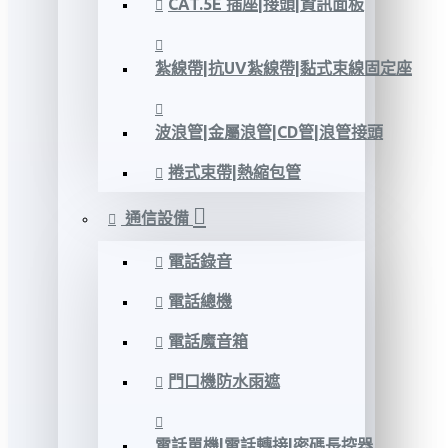
CAT.5E 插座|接頭|資訊面板
紮線帶|抗UV紮線帶|黏式束線固定座
波浪管|金屬浪管|CD管|浪管接頭
捲式束帶|熱縮包管
通信設備
電話錄音
電話總機
電話魔音箱
門口機防水雨遮
電話單機|電話轉接|密碼長控器