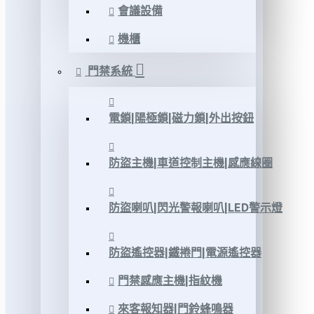
會議設備
機櫃
門禁系統
電鎖|陽極鎖|磁力鎖|外出按鈕
防盜主機|車道控制主機|感應線圈
防盜喇叭|閃光警報喇叭|LED警示燈
防盜遙控器|鐵捲門|電源遙控器
門禁感應主機|指紋機
來客報知器|門鈴蜂鳴器