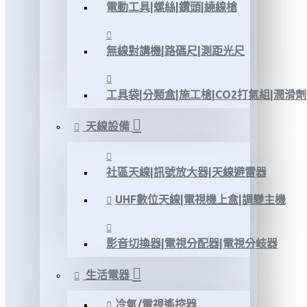
電動工具|螺絲|鑽頭|繞線槍
無線對講機|路碼尺|測距光尺
工具袋|分類盒|施工槍|CO2打氣組|潤滑劑
天線設備
社區天線|訊號放大器|天線避雷器
UHF數位天線|電視機上盒|調變主機
影音切換器|電視分配器|電視分岐器
生活電器
冷氣/電視遙控器