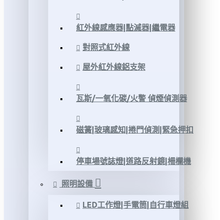
紅外線感應器|點滅器|繼電器
對照式紅外線
屋外紅外線鋁支架
瓦斯/一氧化碳/火警 偵煙偵測器
磁簧|玻璃感知|捲門偵測|緊急押扣
停車場號誌燈|道路反射鏡|柵欄機
照明設備
LED工作燈|手電筒|自行車燈組