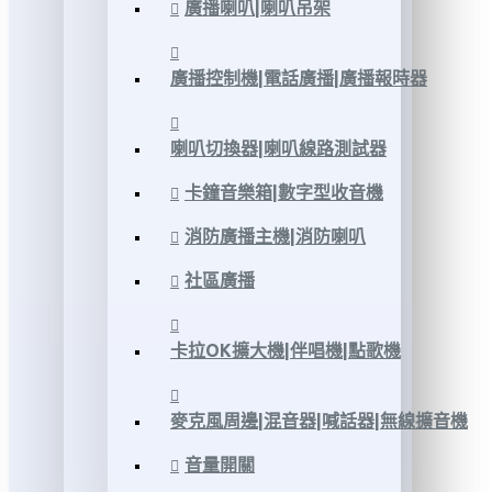
廣播喇叭|喇叭吊架
廣播控制機|電話廣播|廣播報時器
喇叭切換器|喇叭線路測試器
卡鐘音樂箱|數字型收音機
消防廣播主機|消防喇叭
社區廣播
卡拉OK擴大機|伴唱機|點歌機
麥克風周邊|混音器|喊話器|無線擴音機
音量開關