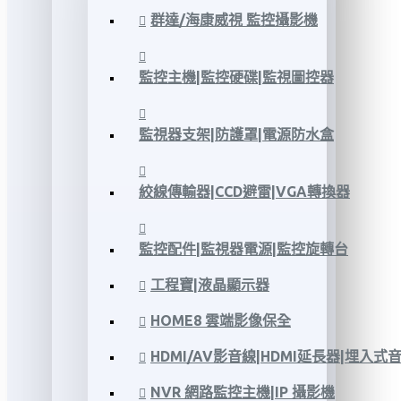
群達/海康威視 監控攝影機
監控主機|監控硬碟|監視圖控器
監視器支架|防護罩|電源防水盒
絞線傳輸器|CCD避雷|VGA轉換器
監控配件|監視器電源|監控旋轉台
工程寶|液晶顯示器
HOME8 雲端影像保全
HDMI/AV影音線|HDMI延長器|埋入式
NVR 網路監控主機|IP 攝影機