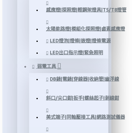
感應燈|探照燈|輕鋼架燈具|T5/T8燈管
太陽能路燈|模組化探照燈|鹵素感應燈
LED燈泡|燈條|嵌燈|燈條電源
LED出口指示燈|緊急照明
弱電工具
DB錶|電錶|穿線器|收納管|幽浮線
斜口/尖口鉗|扳手|螺絲起子|剝線鉗
美式端子|同軸壓接工具|網路測試儀器