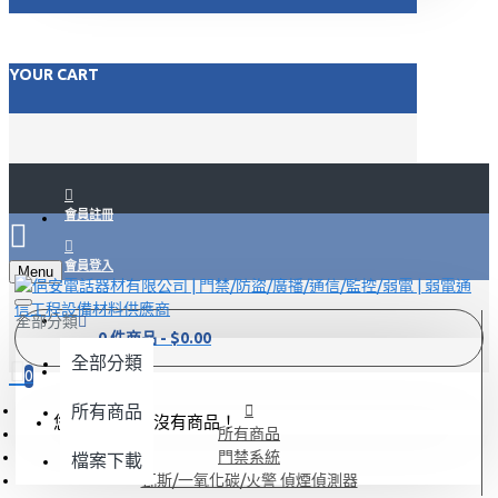
YOUR CART
會員註冊
會員登入
Menu
FACEBOOK
全部分類
0 件商品 - $0.00
全部分類
LINE@
0
所有商品
您的需求單內沒有商品！
所有商品
門禁系統
檔案下載
瓦斯/一氧化碳/火警 偵煙偵測器