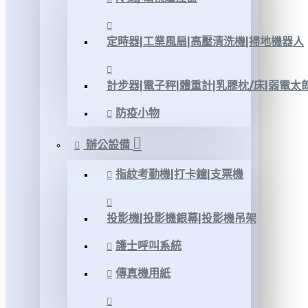
定時器|工業風扇|高壓清洗機|掃地機器人
計步器|電子秤|體重計|乳膠枕/床|弱電太
防疫小物
辦公設備
指紋考勤機|打卡鐘|支票機
投影機|投影機銀幕|投影機吊架
護士呼叫系統
傳真機用紙