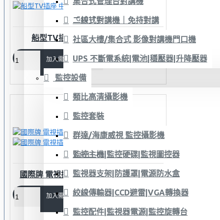
集合式管理台對講機
G1011-6
二線式對講機｜免持對講
船型TV插座 中間型(含白色蓋板)
社區大樓/集合式 影像對講機門口機
UPS 不斷電系統|電池|穩壓器|升降壓器
加入需求單
監控設備
類比高清攝影機
監控套裝
群達/海康威視 監控攝影機
監控主機|監控硬碟|監視圖控器
G1011-63
監視器支架|防護罩|電源防水盒
國際牌 電視插座-中繼型 WCSF47619W
絞線傳輸器|CCD避雷|VGA轉換器
加入需求單
監控配件|監視器電源|監控旋轉台