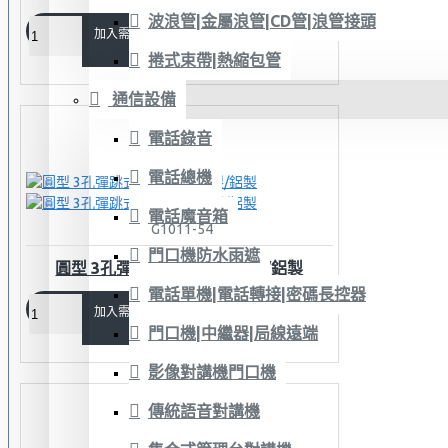
波浪管|金屬浪管|CD管|浪管接頭
加入需求單
捲式束帶|熱縮包管
通信設備
電話錄音
電話總機
電話魔音箱
G1011-54
門口機防水雨遮
圓型 3孔彈跳式地板插座 銅製/鋁製
電話單機|電話轉接|密碼長控器
加入需求單
門口機|中繼器|局線遠端
影像對講機門口機
傳統語音對講機