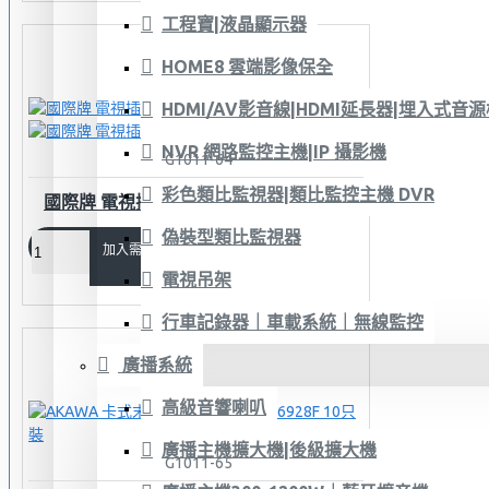
工程寶|液晶顯示器
HOME8 雲端影像保全
HDMI/AV影音線|HDMI延長器|埋入式音
NVR 網路監控主機|IP 攝影機
G1011-64
彩色類比監視器|類比監控主機 DVR
國際牌 電視插座-末端型 WCSF47629W
偽裝型類比監視器
加入需求單
電視吊架
行車記錄器｜車載系統｜無線監控
廣播系統
高級音響喇叭
廣播主機擴大機|後級擴大機
G1011-65