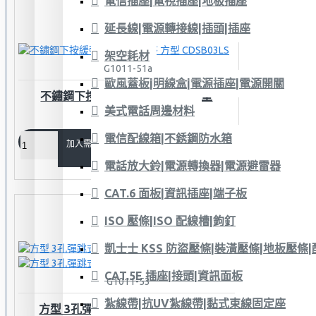
電信插座|電視插座|地板插座
延長線|電源轉接線|插頭|插座
架空耗材
G1011-51a
歐風蓋板|明線盒|電源插座|電源開關
不鏽鋼下按緩彈式地板彈跳座 方型
美式電話周邊材料
CDSB03LS
電信配線箱|不銹鋼防水箱
加入需求單
電話放大鈴|電源轉換器|電源避雷器
CAT.6 面板|資訊插座|端子板
ISO 壓條|ISO 配線槽|鉤釘
凱士士 KSS 防盜壓條|裝潢壓條|地板壓條
CAT.5E 插座|接頭|資訊面板
G1011-53
紮線帶|抗UV紮線帶|黏式束線固定座
方型 3孔彈跳式地板插座 銅製/鋁製