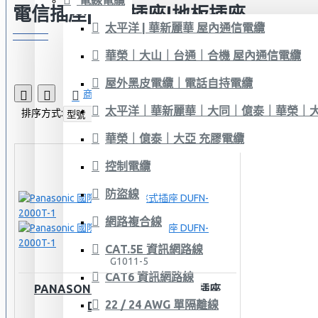
電線電纜
電信插座|電視插座|地板插座
太平洋 | 華新麗華 屋內通信電纜
華榮｜大山｜台通｜合機 屋內通信電纜
屋外黑皮電纜｜電話自持電纜
商品比較
0
太平洋｜華新麗華｜大同｜億泰｜華榮｜大
排序方式:
顯示:
華榮｜億泰｜大亞 充膠電纜
控制電纜
防盜線
網路複合線
CAT.5E 資訊網路線
G1011-5
CAT6 資訊網路線
PANASONIC 國際牌 地板彈跳式插座
22 / 24 AWG 單隔離線
DUFN-2000T-1