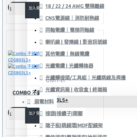
18 / 22 / 24 AWG 雙隔離線
加入需求單
CNS電源線｜消防耐熱線
同軸電纜｜電梯同軸線
喇叭線 | 發燒線 | 影音訊號線
其他電纜｜無線電纜
光纖電纜 | 光纖轉換器
光纖轉接頭/工具組｜光纖跳線及周邊
G1011-51
光纖資訊箱 | 收容盒 | 終端箱
COMBO 不鏽鋼平推式地板彈跳座 方型
CDSB03LS+
弱電材料
接頭|接續子|開關
加入需求單
端子板|跳線環|MDF配線架