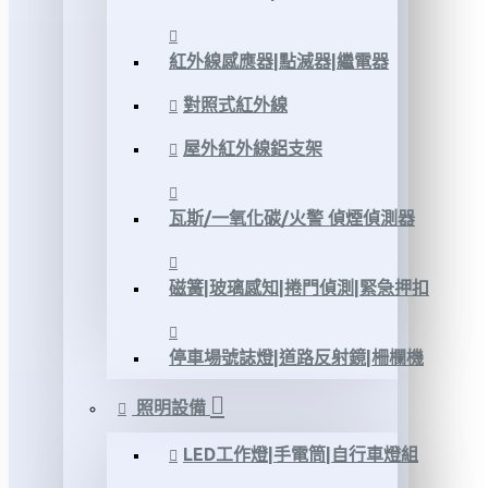
紅外線感應器|點滅器|繼電器
對照式紅外線
屋外紅外線鋁支架
瓦斯/一氧化碳/火警 偵煙偵測器
磁簧|玻璃感知|捲門偵測|緊急押扣
停車場號誌燈|道路反射鏡|柵欄機
照明設備
LED工作燈|手電筒|自行車燈組