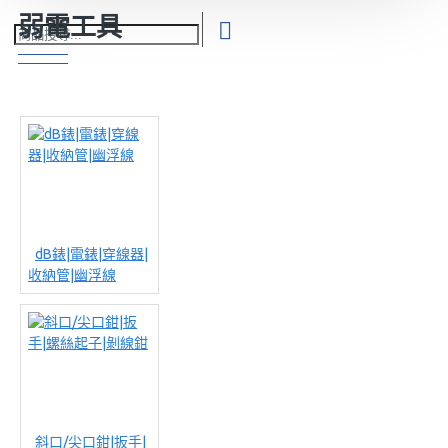
弱電工具
dB錶|電錶|穿線器|
收納管|幽浮線
斜口/尖口鉗|扳手|