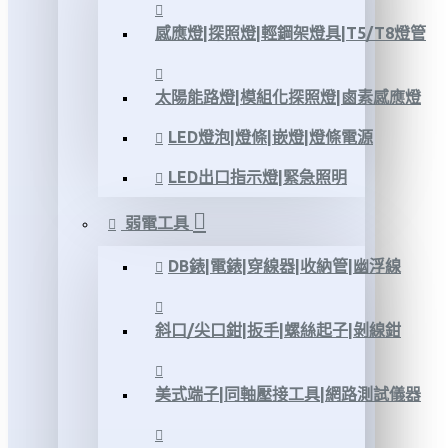
感應燈|探照燈|輕鋼架燈具|T5/T8燈管
太陽能路燈|模組化探照燈|鹵素感應燈
LED燈泡|燈條|嵌燈|燈條電源
LED出口指示燈|緊急照明
弱電工具
DB錶|電錶|穿線器|收納管|幽浮線
斜口/尖口鉗|扳手|螺絲起子|剝線鉗
美式端子|同軸壓接工具|網路測試儀器