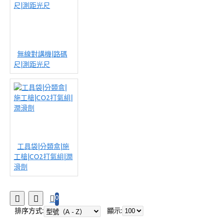
無線對講機|路碼
尺|測距光尺
工具袋|分類盒|施
工槍|CO2打氣組|潤
滑劑
0
排序方式:
顯示: