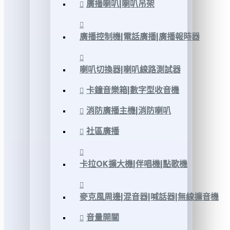
廣播喇叭|喇叭吊架
廣播控制機|電話廣播|廣播報時器
喇叭切換器|喇叭線路測試器
卡鐘音樂箱|數字型收音機
消防廣播主機|消防喇叭
社區廣播
卡拉OK擴大機|伴唱機|點歌機
麥克風周邊|混音器|喊話器|無線擴音機
音量開關