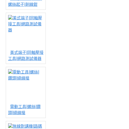
螺絲起子|剝線鉗
美式端子|同軸壓接
工具|網路測試儀器
電動工具|螺絲|鑽
頭|繞線槍