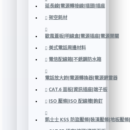
延長線|電源轉接線|插頭|插座
架空耗材
歐風蓋板|明線盒|電源插座|電源開關
美式電話周邊材料
電信配線箱|不銹鋼防水箱
電話放大鈴|電源轉換器|電源避雷器
CAT.6 面板|資訊插座|端子板
ISO 壓條|ISO 配線槽|鉤釘
凱士士 KSS 防盜壓條|裝潢壓條|地板壓條