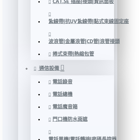
CAT.5E 插座|接頭|資訊面板
紮線帶|抗UV紮線帶|黏式束線固定座
波浪管|金屬浪管|CD管|浪管接頭
捲式束帶|熱縮包管
通信設備
電話錄音
電話總機
電話魔音箱
門口機防水雨遮
電話單機|電話轉接|密碼長控器