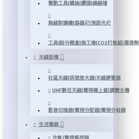
電動工具|螺絲|鑽頭|繞線槍
無線對講機|路碼尺|測距光尺
工具袋|分類盒|施工槍|CO2打氣組|潤滑劑
天線設備
社區天線|訊號放大器|天線避雷器
UHF數位天線|電視機上盒|調變主機
影音切換器|電視分配器|電視分岐器
生活電器
冷氣/電視遙控器