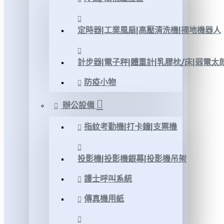
定時器|工業風扇|高壓清洗機|掃地機器人
計步器|電子秤|體重計|乳膠枕/床|弱電太
防疫小物
辦公設備
指紋考勤機|打卡鐘|支票機
投影機|投影機銀幕|投影機吊架
護士呼叫系統
傳真機用紙