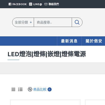
FACEBOOK
LINE@
聯絡我們
全部分類
最新消息
關於俋安
LED燈泡|燈條|嵌燈|燈條電源
商品比較
0