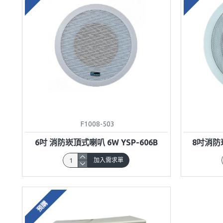
F1008-503
6吋 消防崁頂式喇叭 6W YSP-606B
8吋消防崁
加入需求單
預購