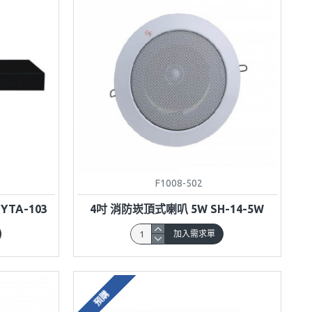
F1008-502
TA-103
4吋 消防崁頂式喇叭 5W SH-14-5W
加入需求單
預購