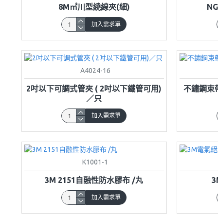
8M㎡川型繞線夾(細)
N
加入需求單
A4024-16
2吋以下可調式管夾 ( 2吋以下鐵管可用)
不鏽鋼束帶
／只
加入需求單
K1001-1
3M 2151自融性防水膠布 /丸
加入需求單