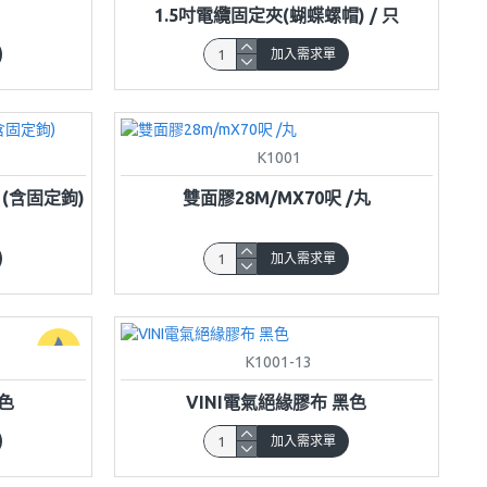
1.5吋電纜固定夾(蝴蝶螺帽) / 只
加入需求單
K1001
 (含固定鉤)
雙面膠28M/MX70呎 /丸
加入需求單
K1001-13
色
VINI電氣絕緣膠布 黑色
加入需求單