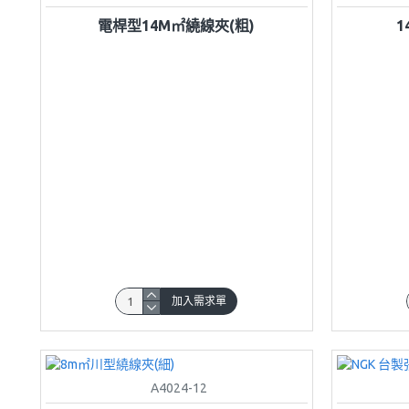
電桿型14M㎡繞線夾(粗)
1
加入需求單
A4024-12