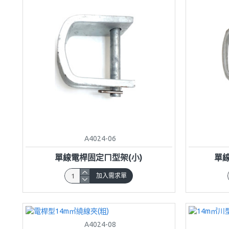
A4024-06
單線電桿固定ㄇ型架(小)
單
加入需求單
A4024-08