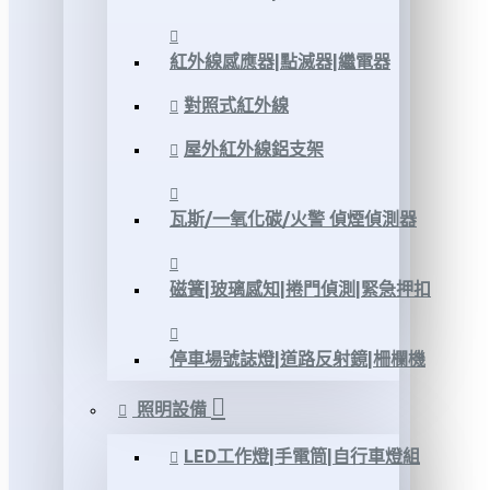
紅外線感應器|點滅器|繼電器
對照式紅外線
屋外紅外線鋁支架
瓦斯/一氧化碳/火警 偵煙偵測器
磁簧|玻璃感知|捲門偵測|緊急押扣
停車場號誌燈|道路反射鏡|柵欄機
照明設備
LED工作燈|手電筒|自行車燈組