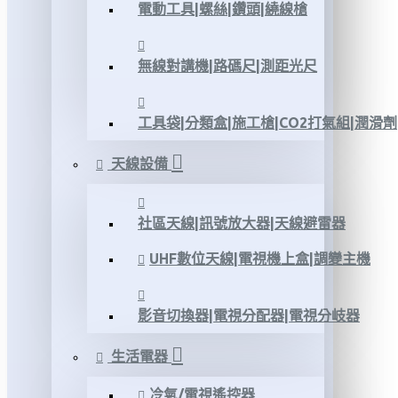
電動工具|螺絲|鑽頭|繞線槍
無線對講機|路碼尺|測距光尺
工具袋|分類盒|施工槍|CO2打氣組|潤滑劑
天線設備
社區天線|訊號放大器|天線避雷器
UHF數位天線|電視機上盒|調變主機
影音切換器|電視分配器|電視分岐器
生活電器
冷氣/電視遙控器