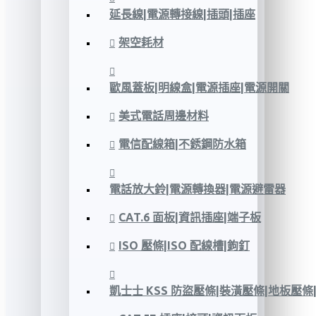
延長線|電源轉接線|插頭|插座
架空耗材
歐風蓋板|明線盒|電源插座|電源開關
美式電話周邊材料
電信配線箱|不銹鋼防水箱
電話放大鈴|電源轉換器|電源避雷器
CAT.6 面板|資訊插座|端子板
ISO 壓條|ISO 配線槽|鉤釘
凱士士 KSS 防盜壓條|裝潢壓條|地板壓條