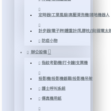
定時器|工業風扇|高壓清洗機|掃地機器人
計步器|電子秤|體重計|乳膠枕/床|弱電太
防疫小物
辦公設備
指紋考勤機|打卡鐘|支票機
投影機|投影機銀幕|投影機吊架
護士呼叫系統
傳真機用紙