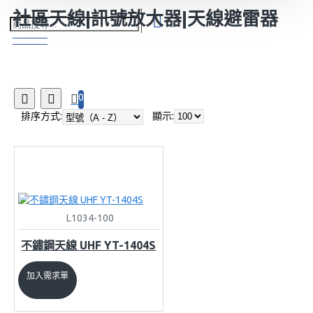
社區天線|訊號放大器|天線避雷器
0
排序方式:
顯示:
L1034-100
不鏽鋼天線 UHF YT-1404S
加入需求單