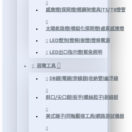
感應燈|探照燈|輕鋼架燈具|T5/T8燈管
太陽能路燈|模組化探照燈|鹵素感應燈
LED燈泡|燈條|嵌燈|燈條電源
LED出口指示燈|緊急照明
弱電工具
DB錶|電錶|穿線器|收納管|幽浮線
斜口/尖口鉗|扳手|螺絲起子|剝線鉗
美式端子|同軸壓接工具|網路測試儀器