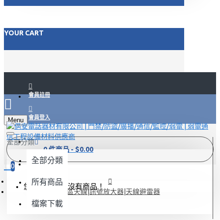
YOUR CART
會員註冊
會員登入
Menu
FACEBOOK
全部分類
0 件商品 - $0.00
全部分類
LINE@
0
所有商品
您的需求單內沒有商品！
社區天線|訊號放大器|天線避雷器
檔案下載