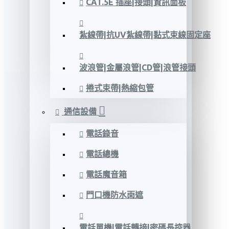
CAT.5E 插座|接頭|資訊面板
紮線帶|抗UV紮線帶|黏式束線固定座
波浪管|金屬浪管|CD管|浪管接頭
捲式束帶|熱縮包管
通信設備
電話錄音
電話總機
電話魔音箱
門口機防水雨遮
電話單機|電話轉接|密碼長控器