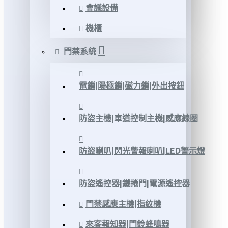
會議設備
機櫃
門禁系統
電鎖|陽極鎖|磁力鎖|外出按鈕
防盜主機|車道控制主機|感應線圈
防盜喇叭|閃光警報喇叭|LED警示燈
防盜遙控器|鐵捲門|電源遙控器
門禁感應主機|指紋機
來客報知器|門鈴蜂鳴器