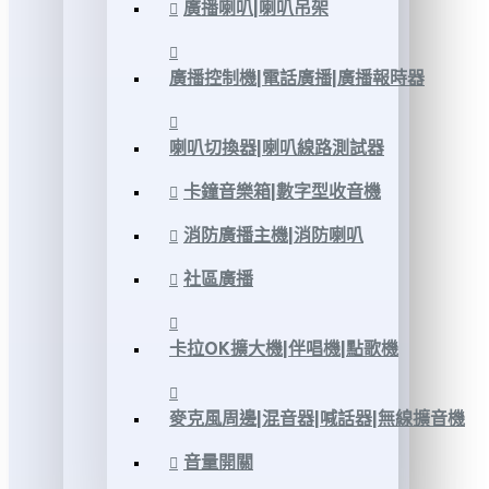
廣播喇叭|喇叭吊架
廣播控制機|電話廣播|廣播報時器
喇叭切換器|喇叭線路測試器
卡鐘音樂箱|數字型收音機
消防廣播主機|消防喇叭
社區廣播
卡拉OK擴大機|伴唱機|點歌機
麥克風周邊|混音器|喊話器|無線擴音機
音量開關