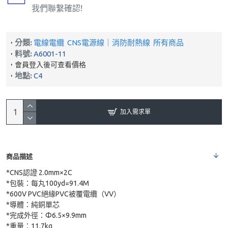
我們聯繫確認!
分類:
電線電纜
CNS電源線｜消防耐熱線
所有商品
料號:
A6001-11
會員登入後可查看價格
地點:
C4
加入需求單
商品描述
*CNS認證 2.0mm×2C
*包裝：每丸100yd=91.4M
*600V PVC絕緣PVC被覆電纜（VV）
*導體：純銅單芯
*完成外徑：Φ6.5×9.9mm
*重量：11.7kg