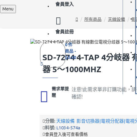
會員登入
Menu
所有商品
天線設備
影
會員註冊
0 件
商品 -
SD-7274 4-TAP 4分
$0.00
器 5～1000MHZ
需求單提
注意!此需求單非訂購功能，
醒
確認!
分類:
天線設備
影音切換器|電視分配器|電視
料號:
L1034-574a
會員登入後可查看價格