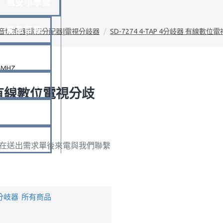
俋安小學堂
產品目錄
音切換器|電視分配器|電視分岐器
SD-7274 4-TAP 4分岐器 有線數位
品牌專區
會員專區
岐器 有線數位電視分歧
聯絡我們
下載專區
請在送出需求單後來電與我們聯繫
分岐器
所有商品