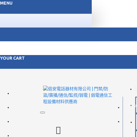
MENU
YOUR CART
FACEBOOK
LINE@
會員登
聯絡我們
FACEB
LINE@